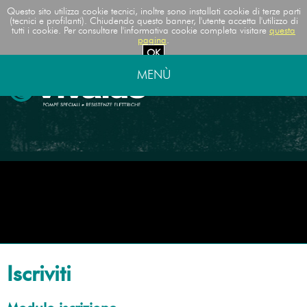
Questo sito utilizza cookie tecnici, inoltre sono installati cookie di terze parti
(tecnici e profilanti). Chiudendo questo banner, l'utente accetta l'utilizzo di
tutti i cookie. Per consultare l'informativa cookie completa visitare
questa
pagina
.
OK
MENÙ
Iscriviti