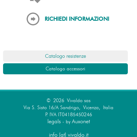
Catalogo resistenze
Catalogo accessori
© 2026 Vivaldo sas
Via S. Sisto 16/A Sandrigo, Vicenza, Italia
P. IVA IT04185450246
legals
Auxonet
- by
info [at] vivaldo.it