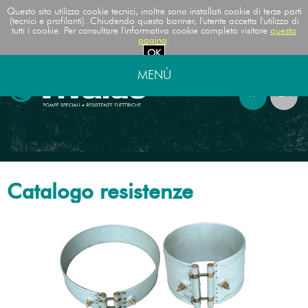
Questo sito utilizza cookie tecnici, inoltre sono installati cookie di terze parti
(tecnici e profilanti). Chiudendo questo banner, l'utente accetta l'utilizzo di
tutti i cookie. Per consultare l'informativa cookie completa visitare
questa
pagina
.
OK
MENÙ
IT
EN
Catalogo resistenze